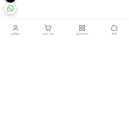
خانه
دسته‌بندی
سبد خرید
پروفایل
دسترسی سریع
تماس با ما
شکایات
شماره تماس
09339287545-02155675654-09301716611
آدرس ایمیل
miladzarkar@yahoo.com