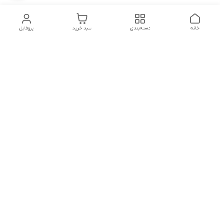
خانه
دسته‌بندی
سبد خرید
پروفایل
دسترسی سریع
تماس با ما
شکایات
شماره تماس
09339287545-02155675654-09301716611
آدرس ایمیل
miladzarkar@yahoo.com