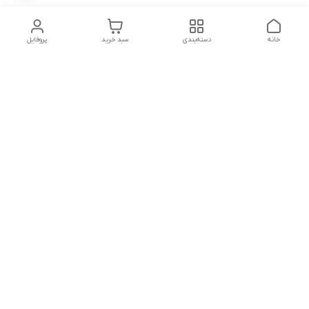
خانه
دسته‌بندی
سبد خرید
پروفایل
دسترسی سریع
تماس با ما
شکایات
شماره تماس
09339287545-02155675654-09301716611
آدرس ایمیل
miladzarkar@yahoo.com