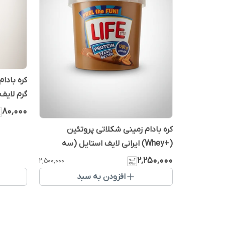
گرم لایف - حا
۸۰٬۰۰۰
کره بادام زمینی شکلاتی پروتئین
(+Whey) ایرانی لایف استایل (سه
کیلویی) - بدون گلوتن
۲٬۲۵۰٬۰۰۰
۲٬۵۰۰٬۰۰۰
افزودن به سبد