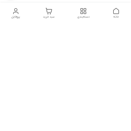
خانه
دسته‌بندی
سبد خرید
پروفایل
دسترسی سریع
تماس با ما
شکایات
شماره تماس
09339287545-02155675654-09301716611
آدرس ایمیل
miladzarkar@yahoo.com