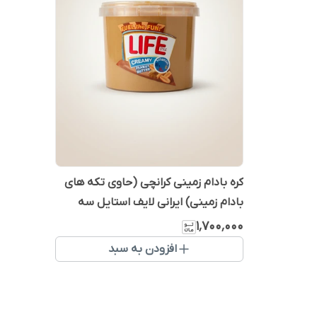
کره بادام زمینی کرانچی (حاوی تکه های
بادام زمینی) ایرانی لایف استایل سه
کیلویی - بدون گلوتن ارگانیک
۱٬۷۰۰٬۰۰۰
افزودن به سبد