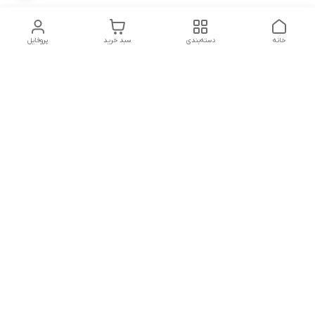
خانه
دسته‌بندی
سبد خرید
پروفایل
دسترسی سریع
تماس با ما
شکایات
شماره تماس
09339287545-02155675654-09301716611
آدرس ایمیل
miladzarkar@yahoo.com