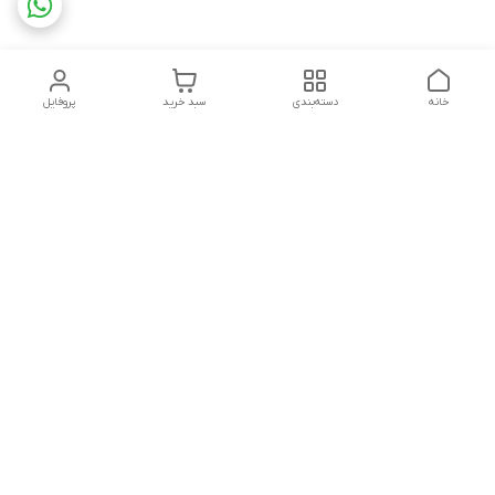
خانه
دسته‌بندی
سبد خرید
پروفایل
دسترسی سریع
تماس با ما
شکایات
شماره تماس
09339287545-02155675654-09301716611
آدرس ایمیل
miladzarkar@yahoo.com