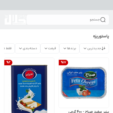
جستجو
پاستوریزه
جدیدترین
برندها
قیمت
دسته‌بندی
فقط محص
%
2
%
17
پنیر سفید صباح - 400 گرمی