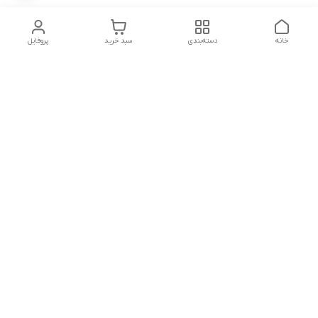
خانه
دسته‌بندی
سبد خرید
پروفایل
دسترسی سریع
تماس با ما
شکایات
شماره تماس
09339287545-02155675654-09301716611
آدرس ایمیل
miladzarkar@yahoo.com