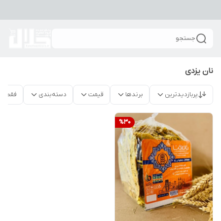
جستجو
نان یزدی
پربازدیدترین
برندها
قیمت
دسته‌بندی
فقط م
%
30