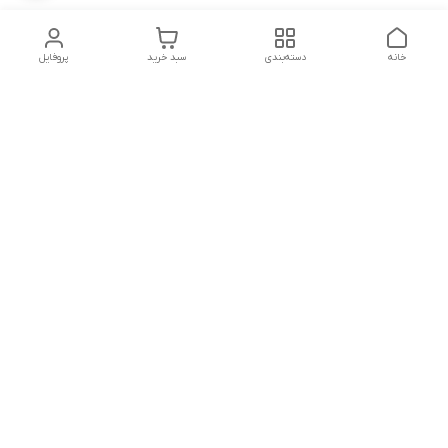
خانه
دسته‌بندی
سبد خرید
پروفایل
دسترسی سریع
تماس با ما
شکایات
شماره تماس
09339287545-02155675654-09301716611
آدرس ایمیل
miladzarkar@yahoo.com