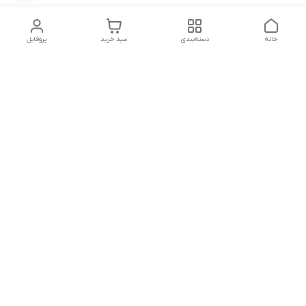
خانه
دسته‌بندی
سبد خرید
پروفایل
دسترسی سریع
تماس با ما
شکایات
شماره تماس
09339287545-02155675654-09301716611
آدرس ایمیل
miladzarkar@yahoo.com