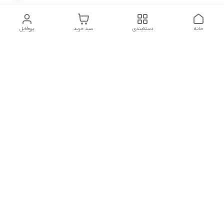
خانه
دسته‌بندی
سبد خرید
پروفایل
دسترسی سریع
تماس با ما
شکایات
شماره تماس
09339287545-02155675654-09301716611
آدرس ایمیل
miladzarkar@yahoo.com