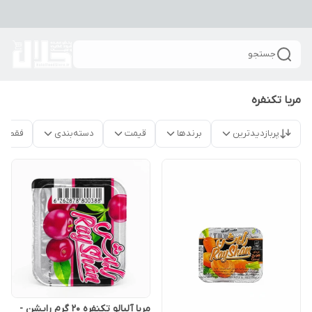
جستجو
مربا تکنفره
پربازدیدترین
برندها
قیمت
دسته‌بندی
فقط م
مربا آلبالو تکنفره 20 گرم رایشن -