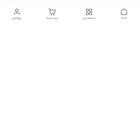
خانه
دسته‌بندی
سبد خرید
پروفایل
دسترسی سریع
تماس با ما
شکایات
شماره تماس
09339287545-02155675654-09301716611
آدرس ایمیل
miladzarkar@yahoo.com