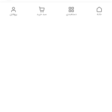
خانه
دسته‌بندی
سبد خرید
پروفایل
دسترسی سریع
تماس با ما
شکایات
شماره تماس
09339287545-02155675654-09301716611
آدرس ایمیل
miladzarkar@yahoo.com