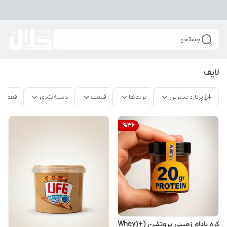
جستجو
لایف
پربازدیدترین
برندها
قیمت
دسته‌بندی
فقط م
%
36
کره بادام زمینی پروتئین (+Whey)