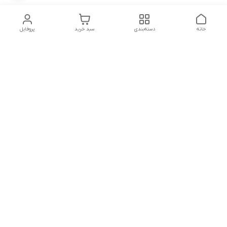
خانه
دسته‌بندی
سبد خرید
پروفایل
دسترسی سریع
تماس با ما
شکایات
شماره تماس
09339287545-02155675654-09301716611
آدرس ایمیل
miladzarkar@yahoo.com