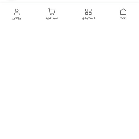
خانه
دسته‌بندی
سبد خرید
پروفایل
دسترسی سریع
تماس با ما
شکایات
شماره تماس
09339287545-02155675654-09301716611
آدرس ایمیل
miladzarkar@yahoo.com