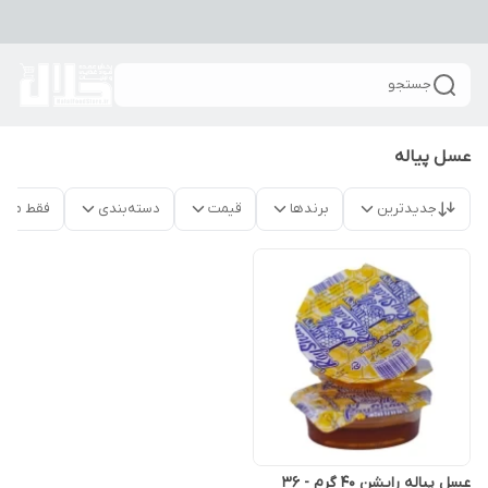
جستجو
عسل پیاله
جدیدترین
برندها
قیمت
دسته‌بندی
فقط محص
عسل پیاله رایشن 40 گرم - 36