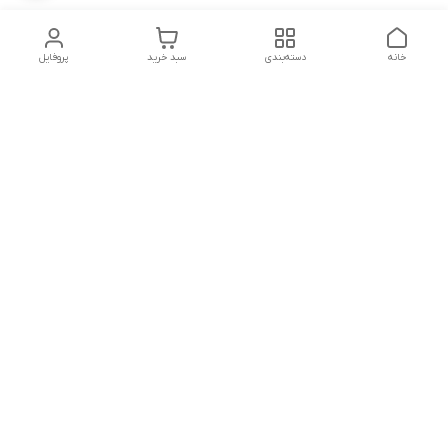
خانه
دسته‌بندی
سبد خرید
پروفایل
دسترسی سریع
تماس با ما
شکایات
شماره تماس
09339287545-02155675654-09301716611
آدرس ایمیل
miladzarkar@yahoo.com