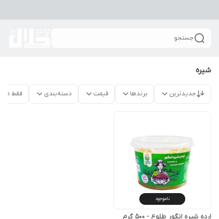
جستجو
شیره
جدیدترین
برندها
قیمت
دسته‌بندی
فقط محص
ناموجود
ارده شیره انگور طلوع - 500 گرم