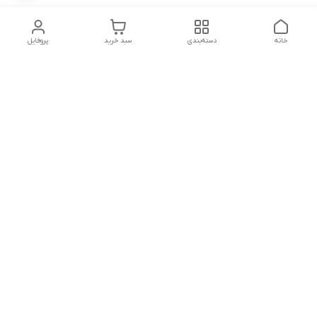
خانه
دسته‌بندی
سبد خرید
پروفایل
دسترسی سریع
تماس با ما
شکایات
شماره تماس
09339287545-02155675654-09301716611
آدرس ایمیل
miladzarkar@yahoo.com