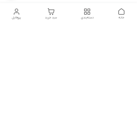
خانه
دسته‌بندی
سبد خرید
پروفایل
دسترسی سریع
تماس با ما
شکایات
شماره تماس
09339287545-02155675654-09301716611
آدرس ایمیل
miladzarkar@yahoo.com