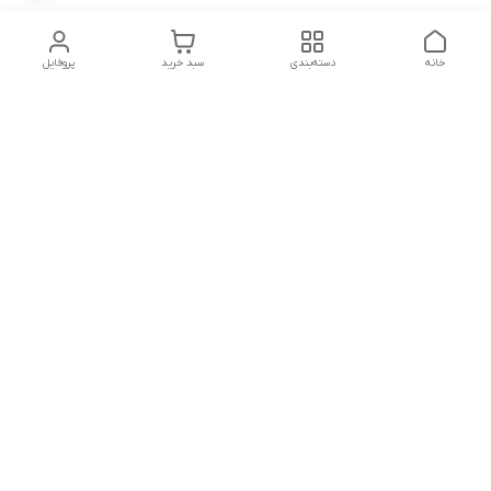
خانه
دسته‌بندی
سبد خرید
پروفایل
دسترسی سریع
تماس با ما
شکایات
شماره تماس
09339287545-02155675654-09301716611
آدرس ایمیل
miladzarkar@yahoo.com