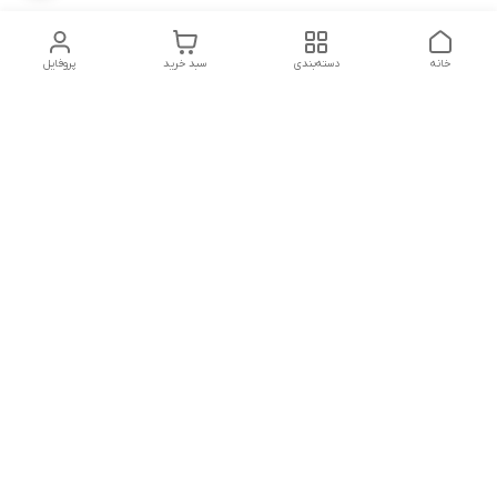
خانه
دسته‌بندی
سبد خرید
پروفایل
دسترسی سریع
تماس با ما
شکایات
شماره تماس
09339287545-02155675654-09301716611
آدرس ایمیل
miladzarkar@yahoo.com