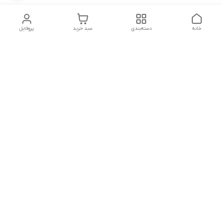
خانه
دسته‌بندی
سبد خرید
پروفایل
دسترسی سریع
تماس با ما
شکایات
شماره تماس
09339287545-02155675654-09301716611
آدرس ایمیل
miladzarkar@yahoo.com