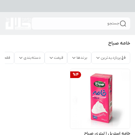
جستجو
خامه صباح
پربازدیدترین
برندها
قیمت
دسته‌بندی
فقط م
%
14
خامه استریل 1 لیتری صباح