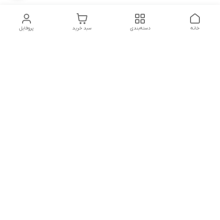
خانه
دسته‌بندی
سبد خرید
پروفایل
دسترسی سریع
تماس با ما
شکایات
شماره تماس
09339287545-02155675654-09301716611
آدرس ایمیل
miladzarkar@yahoo.com