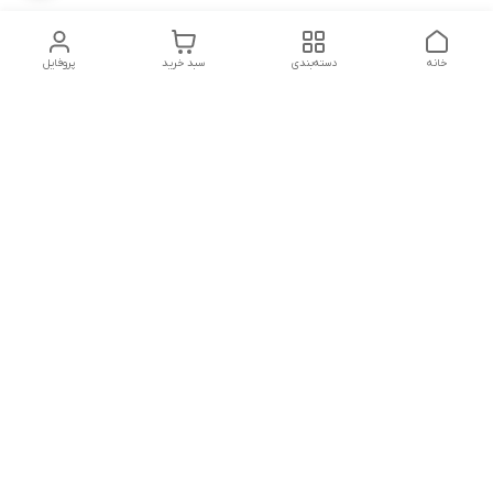
خانه
دسته‌بندی
سبد خرید
پروفایل
دسترسی سریع
تماس با ما
شکایات
شماره تماس
09339287545-02155675654-09301716611
آدرس ایمیل
miladzarkar@yahoo.com