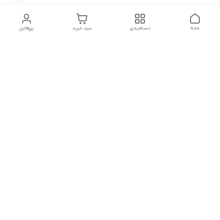
خانه
دسته‌بندی
سبد خرید
پروفایل
دسترسی سریع
تماس با ما
شکایات
شماره تماس
09339287545-02155675654-09301716611
آدرس ایمیل
miladzarkar@yahoo.com