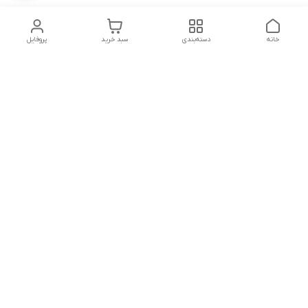
خانه
دسته‌بندی
سبد خرید
پروفایل
دسترسی سریع
تماس با ما
شکایات
شماره تماس
09339287545-02155675654-09301716611
آدرس ایمیل
miladzarkar@yahoo.com