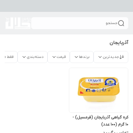
جستجو
آذربایجان
جدیدترین
برندها
قیمت
دسته‌بندی
فقط محص
کره گیاهی آذربایجان (فرمسیل) -
10 گرم (100 عدد)
تماس بگیرید