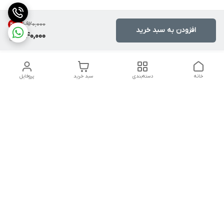
۱٬۹۲۰٬۰۰۰
40
%
افزودن به سبد خرید
1,140,000
خانه
دسته‌بندی
سبد خرید
پروفایل
دسترسی سریع
تماس با ما
شکایات
شماره تماس
09339287545-02155675654-09301716611