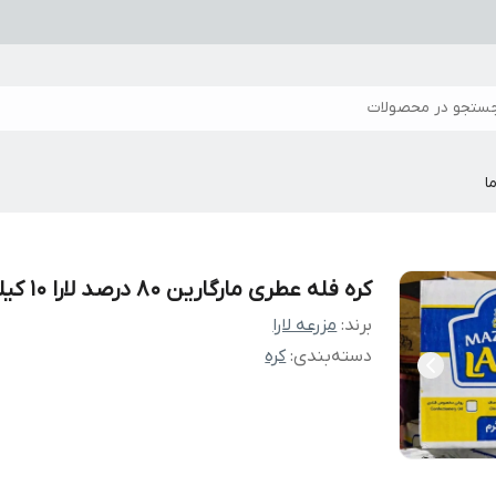
ستجو در محصولات
ا
کره فله عطری مارگارین 80 درصد لارا 10 کیلویی
برند:
مزرعه لارا
دسته‌بندی
:
کره