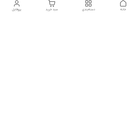
خانه
دسته‌بندی
سبد خرید
پروفایل
دسترسی سریع
تماس با ما
شکایات
شماره تماس
09339287545-02155675654-09301716611
آدرس ایمیل
miladzarkar@yahoo.com