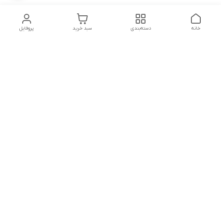
خانه
دسته‌بندی
سبد خرید
پروفایل
دسترسی سریع
تماس با ما
شکایات
شماره تماس
09339287545-02155675654-09301716611
آدرس ایمیل
miladzarkar@yahoo.com