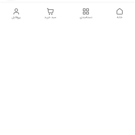
خانه
دسته‌بندی
سبد خرید
پروفایل
دسترسی سریع
تماس با ما
شکایات
شماره تماس
09339287545-02155675654-09301716611
آدرس ایمیل
miladzarkar@yahoo.com