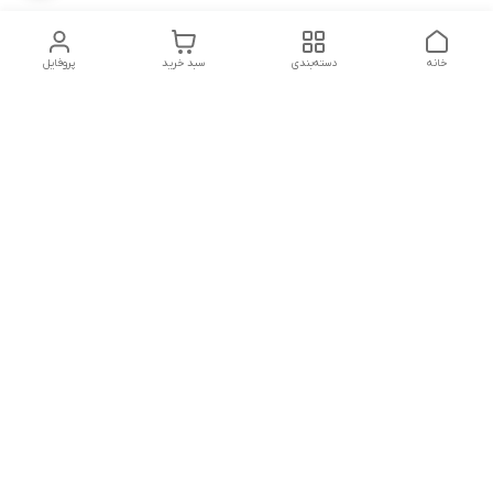
خانه
دسته‌بندی
سبد خرید
پروفایل
دسترسی سریع
تماس با ما
شکایات
شماره تماس
09339287545-02155675654-09301716611
آدرس ایمیل
miladzarkar@yahoo.com