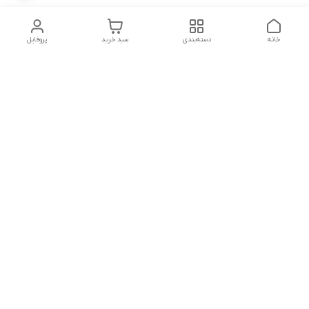
خانه
دسته‌بندی
سبد خرید
پروفایل
دسترسی سریع
تماس با ما
شکایات
شماره تماس
09339287545-02155675654-09301716611
آدرس ایمیل
miladzarkar@yahoo.com