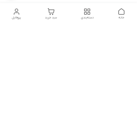
خانه
دسته‌بندی
سبد خرید
پروفایل
دسترسی سریع
تماس با ما
شکایات
شماره تماس
09339287545-02155675654-09301716611
آدرس ایمیل
miladzarkar@yahoo.com