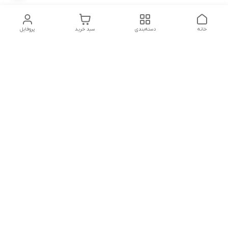
خانه
دسته‌بندی
سبد خرید
پروفایل
دسترسی سریع
تماس با ما
شکایات
شماره تماس
09339287545-02155675654-09301716611
آدرس ایمیل
miladzarkar@yahoo.com